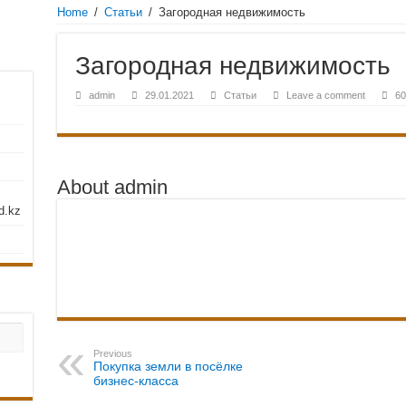
Home
/
Статьи
/
Загородная недвижимость
о надежная и честная ремонтно-строительная компания с большим профессиона
ны от интернет-магазина vashbas.com
Загородная недвижимость
скве
него и наружного открывания
admin
29.01.2021
Статьи
Leave a comment
60
ые светильники на столбы – рекомендации по выбор
About admin
d.kz
Previous
Покупка земли в посёлке
бизнес-класса