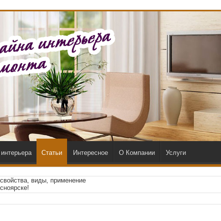
 интерьера
Статьи
Интересное
О Компании
Услуги
свойства, виды, применение
сноярске!
ве
по низкой цене от честной строительной компании mercur-grad.kz
олы