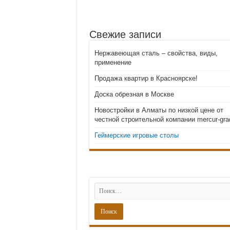
stroyhouse.od.ua – эт
Лучшие цены на бассей
Свежие записи
Двери-невидимки в Мо
Скрытые двери внутрен
Нержавеющая сталь – свойства, виды,
Консольные светодиодн
применение
Продажа квартир в Красноярске!
Доска обрезная в Москве
Новостройки в Алматы по низкой цене от
честной строительной компании mercur-gra
Геймерские игровые столы