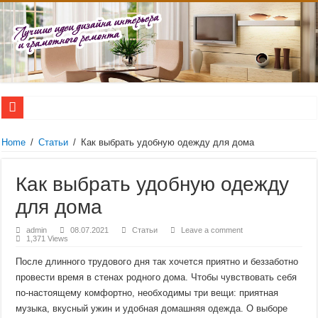
Нержавеющая сталь – свойства, виды, применение
Продажа квартир в Красноярске!
Home
/
Статьи
/
Как выбрать удобную одежду для дома
Доска обрезная в Москве
Новостройки в Алматы по низкой цене от честной строительной компании
Геймерские игровые столы
Как выбрать удобную одежду
stroyhouse.od.ua – это надежная и честная ремонтно-строительная компан
для дома
Лучшие цены на бассейны от интернет-магазина vashbas.com
admin
08.07.2021
Статьи
Leave a comment
Двери-невидимки в Москве
1,371 Views
Скрытые двери внутреннего и наружного открывания
Консольные светодиодные светильники на столбы – рекомендации по выбор
После длинного трудового дня так хочется приятно и беззаботно
провести время в стенах родного дома. Чтобы чувствовать себя
по-настоящему комфортно, необходимы три вещи: приятная
музыка, вкусный ужин и удобная домашняя одежда. О выборе