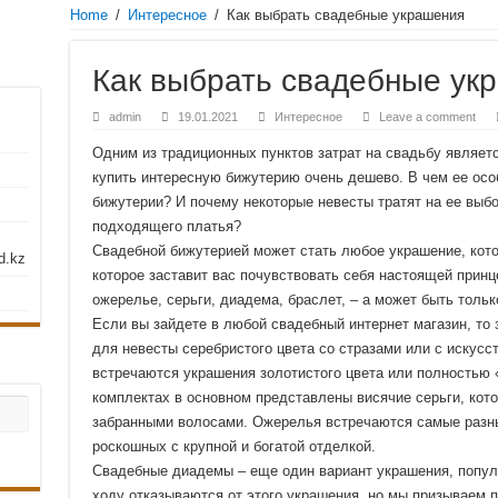
Home
/
Интересное
/
Как выбрать свадебные украшения
о надежная и честная ремонтно-строительная компания с большим профессиона
ны от интернет-магазина vashbas.com
Как выбрать свадебные ук
скве
него и наружного открывания
admin
19.01.2021
Интересное
Leave a comment
ые светильники на столбы – рекомендации по выбор
Одним из традиционных пунктов затрат на свадьбу являет
купить интересную бижутерию очень дешево. В чем ее осо
бижутерии? И почему некоторые невесты тратят на ее выб
подходящего платья?
Свадебной бижутерией может стать любое украшение, кото
d.kz
которое заставит вас почувствовать себя настоящей принц
ожерелье, серьги, диадема, браслет, – а может быть толь
Если вы зайдете в любой свадебный интернет магазин, то 
для невесты серебристого цвета со стразами или с искус
встречаются украшения золотистого цвета или полностью 
комплектах в основном представлены висячие серьги, кот
забранными волосами. Ожерелья встречаются самые разны
роскошных с крупной и богатой отделкой.
Свадебные диадемы – еще один вариант украшения, попул
ходу отказываются от этого украшения, но мы призываем п