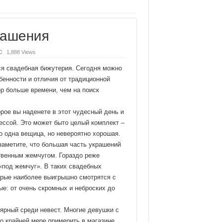
льным опытом
рашения
1,888 Views
ся свадебная бижутерия. Сегодня можно
бенности и отличия от традиционной
ор больше времени, чем на поиск
рое вы наденете в этот чудесный день и
ессой. Это может быто целый комплект –
ко одна вещица, но невероятно хорошая.
заметите, что большая часть украшений
ственным жемчугом. Гораздо реже
«под жемчуг». В таких свадебных
орые наиболее выигрышно смотрятся с
е: от очень скромных и неброских до
ярный среди невест. Многие девушки с
о крайней мере примерить в магазине.