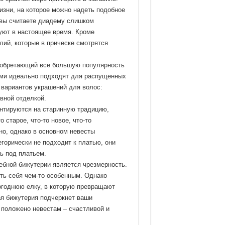
изни, на которое можно надеть подобное
 вы считаете диадему слишком
вуют в настоящее время. Кроме
лий, которые в прическе смотрятся
иобретающий все большую популярность
тами идеально подходят для распущенных
 вариантов украшений для волос:
ивной отделкой.
нтируются на старинную традицию,
 старое, что-то новое, что-то
но, однако в основном невесты
горически не подходит к платью, они
ь под платьем.
ебной бижутерии является чрезмерность.
ить себя чем-то особенным. Однако
вогоднюю елку, в которую превращают
ая бижутерия подчеркнет ваши
и положено невестам – счастливой и