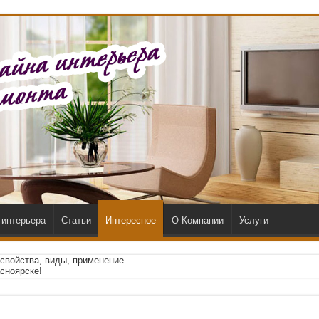
 интерьера
Статьи
Интересное
О Компании
Услуги
свойства, виды, применение
сноярске!
ве
по низкой цене от честной строительной компании mercur-grad.kz
олы