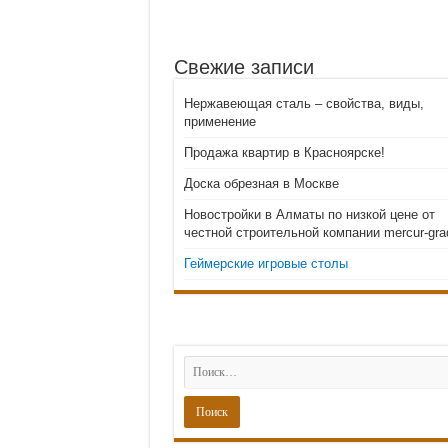
stroyhouse.od.ua – эт
Лучшие цены на бассей
Свежие записи
Двери-невидимки в Мо
Скрытые двери внутрен
Нержавеющая сталь – свойства, виды,
Консольные светодиодн
применение
Продажа квартир в Красноярске!
Доска обрезная в Москве
Новостройки в Алматы по низкой цене от
честной строительной компании mercur-gra
Геймерские игровые столы