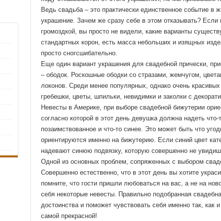
Ведь свадьба – это практически единственное событие в ж
украшение. Зачем же сразу себе в этом отказывать? Если
громоздкой, вы просто не видели, какие варианты сущест
стандартных корон, есть масса небольших и изящных изде
просто сногсшибательно.
Еще один вариант украшения для свадебной прически, пр
– ободок. Роскошные ободки со стразами, жемчугом, цве
локонов. Среди менее популярных, однако очень красивых
гребешки, цветы, шпильки, невидимки и заколки с декорат
Невесты в Америке, при выборе свадебной бижутерии орие
согласно которой в этот день девушка должна надеть что-то
позаимствованное и что-то синее. Это может быть что угод
ориентируются именно на бижутерию. Если синий цвет кате
надевают синюю подвязку, которую совершенно не увидиш
Одной из основных проблем, сопряженных с выбором свад
Совершенно естественно, что в этот день вы хотите украс
помните, что гости пришли любоваться на вас, а не на но
себя некоторые невесты. Правильно подобранная свадебн
достоинства и поможет чувствовать себя именно так, как 
самой прекрасной!